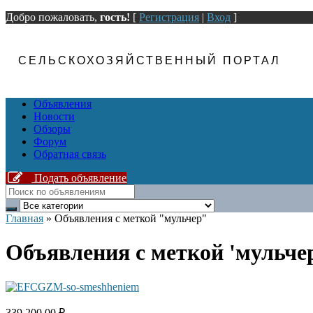
Добро пожаловать,
гость!
[
Регистрация
|
Вход
]
СЕЛЬСКОХОЗЯЙСТВЕННЫЙ ПОРТАЛ
Объявления
Новости
Обзоры
Форум
Обратная связь
Подать объявление
Главная
»
Объявления с меткой "мульчер"
Объявления с меткой 'мульчер
339 200.00 ₽