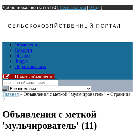
Добро пожаловать,
гость!
[
Регистрация
|
Вход
]
СЕЛЬСКОХОЗЯЙСТВЕННЫЙ ПОРТАЛ
Объявления
Новости
Обзоры
Форум
Обратная связь
Подать объявление
Главная
»
Объявления с меткой "мульчирователь"
»
Страница
2
Объявления с меткой
'мульчирователь' (11)