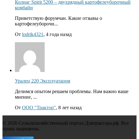
Колнаг Spirit 5200 – двухрядный картофелеуборочный
комбайн
Приветствую форумчан. Какие отзывы о
картофелеуборочн...
От
lodrik4321
, 4 года назад
Уралец 220 Эксплуатация
Делимся опытом решаем проблемы. Нам важно ваше
мнение, ...
От
ООО "Трактор"
, 8 лет назад
© 2026 Сельскохозяйственный портал Длятрактора.рф. Все
права защищены.