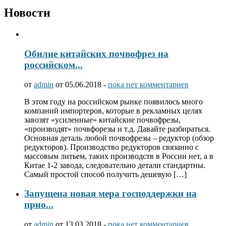
Новости
Обилие китайских почвофрез на
российском...
от
admin
от 05.06.2018 -
пока нет комментариев
В этом году на российском рынке появилось много
компаний импортеров, которые в рекламных целях
завозят «усиленные» китайские почвофрезы,
«производят» почвфорезы и т.д. Давайте разбираться.
Основная деталь любой почвофрезы – редуктор (обзор
редукторов). Производство редукторов связанно с
массовым литьем, таких производств в России нет, а в
Китае 1-2 завода, следовательно детали стандартны.
Самый простой способ получить дешевую […]
Запущена новая мера господдержки на
прио...
от
admin
от 13.03.2018 -
пока нет комментариев