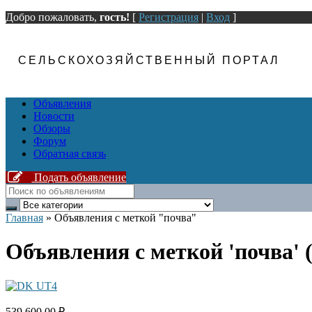
Добро пожаловать,
гость!
[
Регистрация
|
Вход
]
СЕЛЬСКОХОЗЯЙСТВЕННЫЙ ПОРТАЛ
Объявления
Новости
Обзоры
Форум
Обратная связь
Подать объявление
Главная
»
Объявления с меткой "почва"
Объявления с меткой 'почва' (
539 600.00 ₽