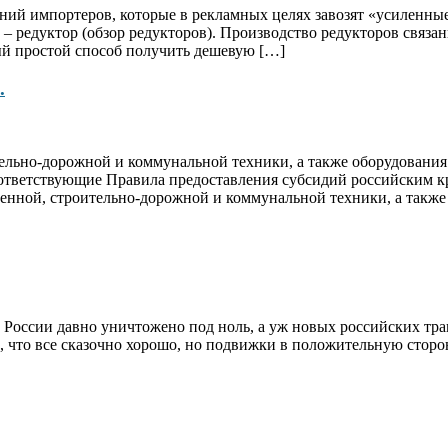
ний импортеров, которые в рекламных целях завозят «усиленные
– редуктор (обзор редукторов). Производство редукторов связанн
мый простой способ получить дешевую […]
.
ительно-дорожной и коммунальной техники, а также оборудован
оответствующие Правила предоставления субсидий российским 
венной, строительно-дорожной и коммунальной техники, а такж
России давно уничтожено под ноль, а уж новых российских трак
, что все сказочно хорошо, но подвижки в положительную сторон