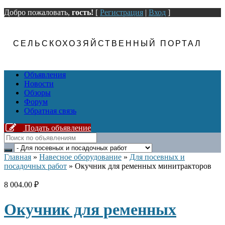
Добро пожаловать,
гость!
[
Регистрация
|
Вход
]
СЕЛЬСКОХОЗЯЙСТВЕННЫЙ ПОРТАЛ
Объявления
Новости
Обзоры
Форум
Обратная связь
Подать объявление
Главная
»
Навесное оборудование
»
Для посевных и
посадочных работ
»
Окучник для ременных минитракторов
8 004.00 ₽
Окучник для ременных