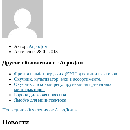
Автор:
АгроДом
Активен с:
28.01.2018
Другие объявления от АгроДом
Фронтальный погрузчик (КУН) для минитракторов
Окучник, культиватор, ежи в ассортименте.
Окучник дисковый регулируемый для ременных
минитракторов
Борона дисковая навесная
Ямобур для минитрактора
Последние объявления от АгроДом »
Новости