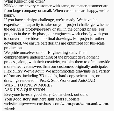
What Klikkon can offer?
Klikkon treat every customer with same, no matter customer are
from large company or small. When customers are happy, we’re
happy.
If you have a design challenge, we’re ready. We have the
expertise and capacity to take on your project challenge, whether
the design is prototype-ready or still in the concept phase. For
projects in the early phase, our engineers work closely with you
to convert those ideas into final drawings. For projects further
developed, we ensure part designs are optimized for full-scale
production.
We pride ourselves on our Engineering staff. Their
comprehensive understanding of the product development
process, along with their creativity, enables them to often provide
more effective answers than our customers originally anticipate.
Flexibility? We’ve got it. We accommodate drawings in a variety
of formats, including 3D models, hard copy schematics, or
drawings rendered in Pro/E, SolidWorks and AutoCAD
WANT TO KNOW MORE?
ASK US A QUESTION
Everyone loves a good story. Come check out ours.
Your good story start here.spur gears suppliers
website:http://www.cnc-brass.com/worm-gear/worm-and-worm-
wheel/