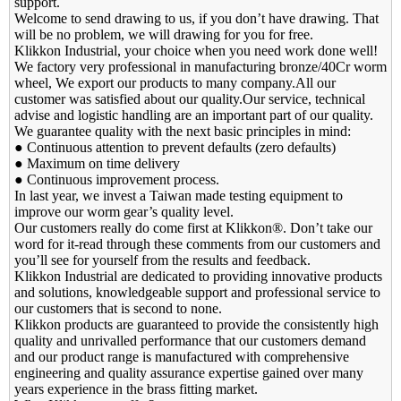
support.
Welcome to send drawing to us, if you don’t have drawing. That
will be no problem, we will drawing for you for free.
Klikkon Industrial, your choice when you need work done well!
We factory very professional in manufacturing bronze/40Cr worm
wheel, We export our products to many company.All our
customer was satisfied about our quality.Our service, technical
advise and logistic handling are an important part of our quality.
We guarantee quality with the next basic principles in mind:
● Continuous attention to prevent defaults (zero defaults)
● Maximum on time delivery
● Continuous improvement process.
In last year, we invest a Taiwan made testing equipment to
improve our worm gear’s quality level.
Our customers really do come first at Klikkon®. Don’t take our
word for it-read through these comments from our customers and
you’ll see for yourself from the results and feedback.
Klikkon Industrial are dedicated to providing innovative products
and solutions, knowledgeable support and professional service to
our customers that is second to none.
Klikkon products are guaranteed to provide the consistently high
quality and unrivalled performance that our customers demand
and our product range is manufactured with comprehensive
engineering and quality assurance expertise gained over many
years experience in the brass fitting market.